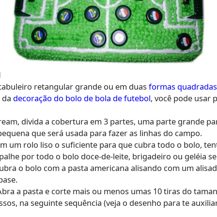
M
tabuleiro retangular grande ou em duas
formas quadradas
a da
decoração do bolo de bola de futebol
, você pode usar 
eam, divida a cobertura em 3 partes, uma parte grande pa
pequena que será usada para fazer as linhas do campo.
m um rolo liso o suficiente para que cubra todo o bolo, t
spalhe por todo o bolo doce-de-leite, brigadeiro ou geléia 
Cubra o bolo com a pasta americana alisando com um alisa
base.
Abra a pasta e corte mais ou menos umas 10 tiras do taman
essos, na seguinte sequência (veja o desenho para te auxiliar