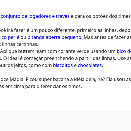
 conjunto de jogadores e traves
e para os botões dos times
 irá fazer é um pouco diferente, primeiro as linhas, depois
ico perlé
ou
pitanga aberta pequeno
. Mas antes de fazer a
linhas certinhas.
a. Aplique buttercream com corante verde usando um
bico d
. O ideal é começar preenchendo a partir das linhas. Use a
outros jeitos, como com
biscoitos
e
chocolates
.
a Doce Magia. Ficou super bacana a idéia dela, né? Ela uso
as em cima para diferenciar os times.