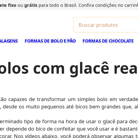
ete fixo
ou
grátis
para todo o Brasil. Confira
condições
no carrin
ALAGENS
FORMAS DE BOLO E PÃO
FORMAS DE CHOCOLATE
los com glacê real
são capazes de transformar um simples bolo em verdadeir
s, desde os muito pequenos até bicos bem grandes que, a
rminado tipo de forma na hora de usar o glacê para deco
er depende do bico de confeitar que você usar e é bastant
orar. Nos vídeos abaixo, você poderá observar algumas t