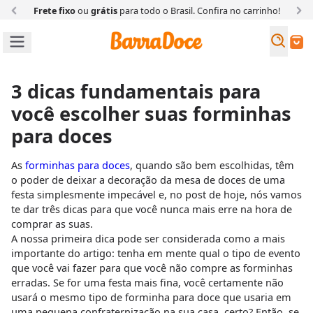
Frete fixo
ou
grátis
para todo o Brasil. Confira
no carrinho!
Busc
Buscar
3 dicas fundamentais para
você escolher suas forminhas
para doces
As
forminhas para doces
, quando são bem escolhidas, têm
o poder de deixar a decoração da mesa de doces de uma
festa simplesmente impecável e, no post de hoje, nós vamos
te dar três dicas para que você nunca mais erre na hora de
comprar as suas.
A nossa primeira dica pode ser considerada como a mais
importante do artigo: tenha em mente qual o tipo de evento
que você vai fazer para que você não compre as forminhas
erradas. Se for uma festa mais fina, você certamente não
usará o mesmo tipo de forminha para doce que usaria em
uma pequena confraternização na sua casa, certo? Então, se