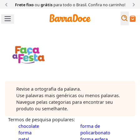
Frete fixo
ou
grátis
para todo o Brasil. Confira
no carrinho!
Busc
Buscar
Faça a Festa
Revise a ortografia da palavra.
Use palavras mais genéricas ou menos palavras.
Navegue pelas categorias para encontrar seu
produto ou semelhante.
Termos de pesquisa populares:
chocolate
forma de
forma
policarbonato
natal
forma esfera