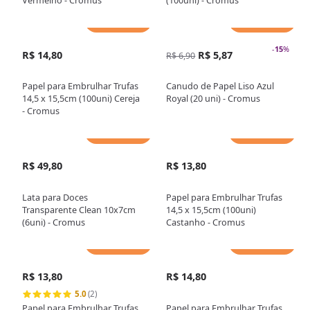
Vermelho - Cromus
(100uni) - Cromus
Adicionar
Adicionar
-
15
%
R$ 14,80
R$ 5,87
R$ 6,90
Papel para Embrulhar Trufas
Canudo de Papel Liso Azul
14,5 x 15,5cm (100uni) Cereja
Royal (20 uni) - Cromus
- Cromus
Adicionar
Adicionar
R$ 49,80
R$ 13,80
Lata para Doces
Papel para Embrulhar Trufas
Transparente Clean 10x7cm
14,5 x 15,5cm (100uni)
(6uni) - Cromus
Castanho - Cromus
Adicionar
Adicionar
R$ 13,80
R$ 14,80
5.0
(2)
Papel para Embrulhar Trufas
Papel para Embrulhar Trufas