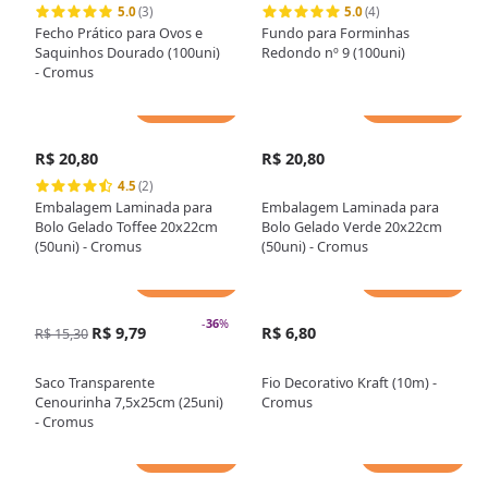
5.0
(3)
5.0
(4)
Fecho Prático para Ovos e
Fundo para Forminhas
Saquinhos Dourado (100uni)
Redondo nº 9 (100uni)
- Cromus
Adicionar
Adicionar
R$ 20,80
R$ 20,80
4.5
(2)
Embalagem Laminada para
Embalagem Laminada para
Bolo Gelado Toffee 20x22cm
Bolo Gelado Verde 20x22cm
(50uni) - Cromus
(50uni) - Cromus
Adicionar
Adicionar
-
36
%
R$ 9,79
R$ 6,80
R$ 15,30
Saco Transparente
Fio Decorativo Kraft (10m) -
Cenourinha 7,5x25cm (25uni)
Cromus
- Cromus
Adicionar
Adicionar