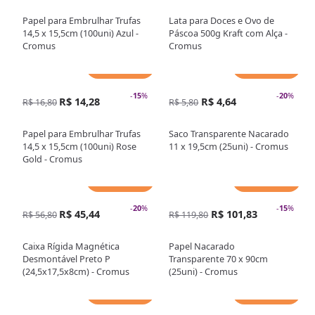
Papel para Embrulhar Trufas
Lata para Doces e Ovo de
14,5 x 15,5cm (100uni) Azul -
Páscoa 500g Kraft com Alça -
Cromus
Cromus
Adicionar
Adicionar
-
15
%
-
20
%
R$ 14,28
R$ 4,64
R$ 16,80
R$ 5,80
Papel para Embrulhar Trufas
Saco Transparente Nacarado
14,5 x 15,5cm (100uni) Rose
11 x 19,5cm (25uni) - Cromus
Gold - Cromus
Adicionar
Adicionar
-
20
%
-
15
%
R$ 45,44
R$ 101,83
R$ 56,80
R$ 119,80
Caixa Rígida Magnética
Papel Nacarado
Desmontável Preto P
Transparente 70 x 90cm
(24,5x17,5x8cm) - Cromus
(25uni) - Cromus
Adicionar
Adicionar