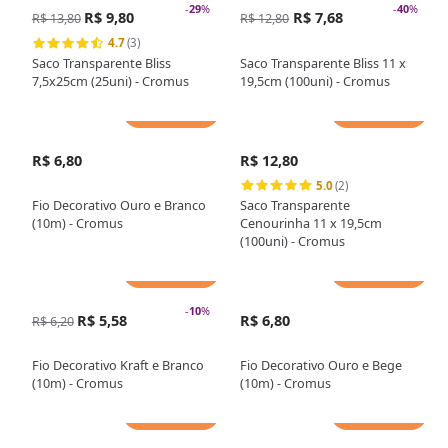
-
29
%
-
40
%
R$ 9,80
R$ 7,68
R$ 13,80
R$ 12,80
4.7
(3)
Saco Transparente Bliss
Saco Transparente Bliss 11 x
7,5x25cm (25uni) - Cromus
19,5cm (100uni) - Cromus
Adicionar
Adicionar
R$ 6,80
R$ 12,80
5.0
(2)
Fio Decorativo Ouro e Branco
Saco Transparente
(10m) - Cromus
Cenourinha 11 x 19,5cm
(100uni) - Cromus
Adicionar
Adicionar
-
10
%
R$ 5,58
R$ 6,80
R$ 6,20
Fio Decorativo Kraft e Branco
Fio Decorativo Ouro e Bege
(10m) - Cromus
(10m) - Cromus
Adicionar
Adicionar