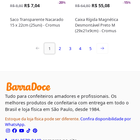
-
20
%
-
15
%
R$ 7,04
R$ 55,08
R$ 8,80
R$ 64,80
Saco Transparente Nacarado
Caixa Rígida Magnética
15 x 22cm (25uni) - Cromus
Desmontável Preto M
(29x21x9cm) - Cromus
1
2
3
4
5
Tudo para confeiteiros amadores e profissionais. Os
melhores produtos de confeitaria com entrega em todo o
Brasil e loja física em São Paulo, desde 1984.
Estoque da loja física pode ser diferente.
Confira disponibilidade por
WhatsApp.