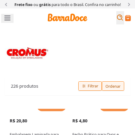
Frete fixo
ou
grátis
para todo o Brasil. Confira
no carrinho!
Busc
Buscar
Cromus
226
produtos
Filtrar
Ordenar
Adicionar
Adicionar
R$ 20,80
R$ 4,80
Embalagem Laminada para
Fecho Prático para Ovos e